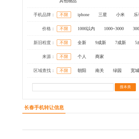
其他物品
手机品牌：
不限
iphone
三星
小米
乐
价格：
不限
1000以内
1000~3000
30
新旧程度：
不限
全新
9成新
7成新
5
来源：
不限
个人
商家
区域查找：
不限
朝阳
南关
绿园
宽
长春手机转让信息