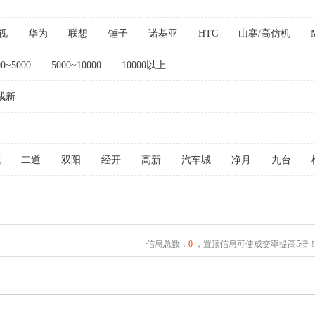
视
华为
联想
锤子
诺基亚
HTC
山寨/高仿机
00~5000
5000~10000
10000以上
成新
城
二道
双阳
经开
高新
汽车城
净月
九台
信息总数：
0
，置顶信息可使成交率提高5倍