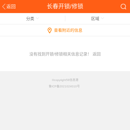
长春开锁/修锁
返回
分类
区域
查看附近的信息
没有找到开锁/修锁相关信息记录！
返回
©copyright58信息港
鲁ICP备2021024010号