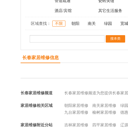
管道疏通
瓷砖美缝
酒店/宾馆
其它生活服务
区域查找：
不限
朝阳
南关
绿园
宽
长春家居维修信息
长春家居维修频道
长春家居维修频道为您提供长春家
家居维修相关区域
朝阳家居维修
南关家居维修
绿
九台家居维修
榆树家居维修
德
家居维修附近分站
吉林家居维修
四平家居维修
辽