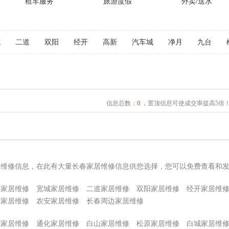
租车服务
旅游度假
外卖/送水
城
二道
双阳
经开
高新
汽车城
净月
九台
信息总数：
0
，置顶信息可使成交率提高5倍
居维修信息，在此有大量长春家居维修信息供您选择，您可以免费查看和
园家居维修
宽城家居维修
二道家居维修
双阳家居维修
经开家居维
惠家居维修
农安家居维修
长春周边家居维修
源家居维修
通化家居维修
白山家居维修
松原家居维修
白城家居维