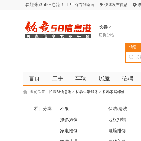
欢迎来到58信息港！
保存到桌面
快速发布信息
修
长春
切换分站
信息
首页
二手
车辆
房屋
招聘
当前位置：
长春58信息港
>
长春生活服务
>
长春家居维修
栏目分类：
不限
保洁/清洗
摄影摄像
地板打蜡
家电维修
电脑维修