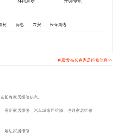
休闲娱乐
开锁/修锁
榆树
德惠
农安
长春周边
免费发布长春家居维修信息>>
！
发布长春家居维修信息。
修
高新家居维修
汽车城家居维修
净月家居维修
修
延边家居维修